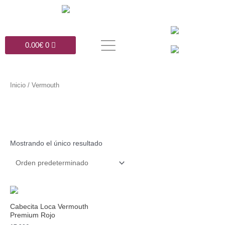
Ir
al
contenido
Carrito
0.00
€
0
Inicio
/ Vermouth
Vermouth
Mostrando el único resultado
Cabecita Loca Vermouth
Premium Rojo