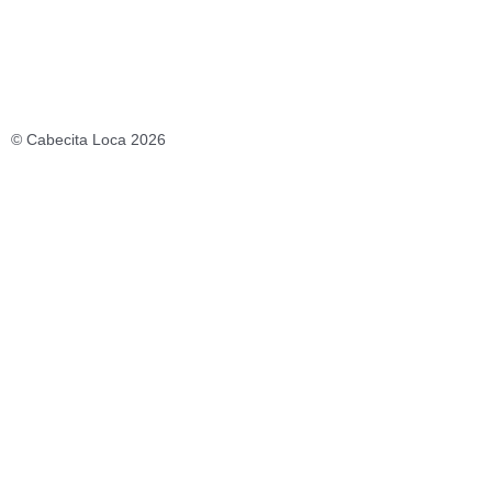
Política de Privacidad
Aviso legal
Política de Cookies
Condiciones de Venta
© Cabecita Loca 2026