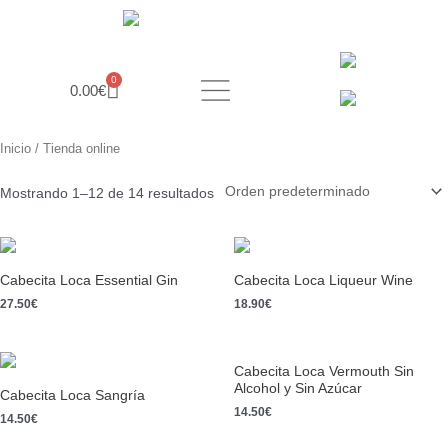
Ir
al
contenido
Carrito
0
0.00
€
Inicio
/ Tienda online
Mostrando 1–12 de 14 resultados
Cabecita Loca Essential Gin
Cabecita Loca Liqueur Wine
27.50
€
18.90
€
Cabecita Loca Vermouth Sin
Alcohol y Sin Azúcar
Cabecita Loca Sangría
14.50
€
14.50
€